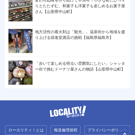
変わらぬ味を作り続けて早50年！小さな町にひっそ
りとたたずむ、和菓子も洋菓子も楽しめるお菓子屋
さん【山形県中山町】
地方活性の着火剤は「観光」。温泉街から地域を盛
り上げる採進堂酒店の挑戦【福島県福島市】
「歩いて楽しめる明るい雰囲気にしたい」シャッタ
ー街で挑むドーナツ屋さんの物語【山形県中山町】
ローカリティ！とは
報道倫理規程
プライバシーポリシー