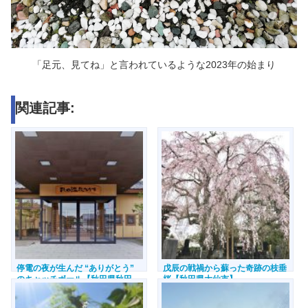
「足元、見てね」と言われているような2023年の始まり
関連記事:
停電の夜が生んだ “ありがとう”
戊辰の戦禍から蘇った奇跡の枝垂
のキャッチボール【秋田県秋田
桜【秋田県大仙市】
市】