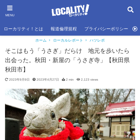
MENU
ローカリティ！とは
報道倫理規程
プライバシーポリシー
利
ホーム
ローカルレポート
ハツレポ
そこはもう「うさぎ」だらけ 地元を歩いたら
出会った。秋田・新屋の「うさぎ寺」【秋田県
秋田市】
2023年9月9日
2023年4月27日
2 min
2,123
views