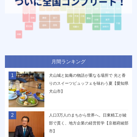
月間ランキング
1
犬山城と如庵の物語が重なる場所で 光と香
りのスイーツビュッフェを味わう夏【愛知県
犬山市】
2
人口3万人のまちから世界へ。日東精工が綾
部で貫く、地方企業の経営哲学【京都府綾部
市】