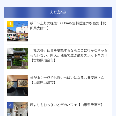
人気記事
秋田〜上野の往復1300kmを無料送迎の映画館【秋
田県大館市】
「杜の都」仙台を堪能するならここに行かなきゃも
ったいない。閑人が独断で選ぶ散歩スポットその４
【宮城県仙台市】
麺が山！一杯でお腹いっぱいになるお蕎麦屋さん
【山形県山形市】
顔よりもおっきいどデカパフェ【山形県天童市】