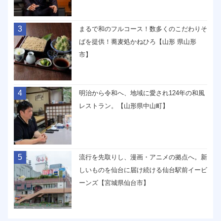
3
まるで和のフルコース！数多くのこだわりそ
ばを提供！蕎麦処かねひろ【山形 県山形
市】
4
明治から令和へ、地域に愛され124年の和風
レストラン。【山形県中山町】
5
流行を先取りし、漫画・アニメの拠点へ。新
しいものを仙台に届け続ける仙台駅前イービ
ーンズ【宮城県仙台市】