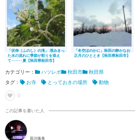
「伏伸（ふのし）の滝」 澄みきっ
「冬空ほのかに」秋田の静かなお
た水の流れに季節が彩りを添え
正月のひととき【秋田県秋田市】
て‥‥‥夏【秋田県秋田市】
カテゴリー：
ハツレポ
秋田市
秋田県
タグ：
お寺
とっておきの場所
動物
0
田川珠美