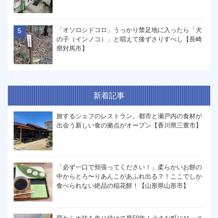
「オソロシドコロ」うっかり禁足地に入ったら「犬
の子（インノコ）」と唱えて後ずさりすべし【長崎
県対馬市】
新着記事
旅するシェフのレストラン。都市と瀬戸内の食材が
出会う新しい食の拠点がオープン【香川県三豊市】
「必ず一口で頬張ってください！」柔らかいお餅の
中からとろ〜りあんこがあふれ出る？！ここでしか
食べられない絶品の稲花餅！【山形県山形市】