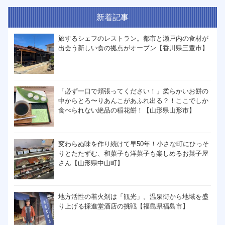
新着記事
旅するシェフのレストラン。都市と瀬戸内の食材が
出会う新しい食の拠点がオープン【香川県三豊市】
「必ず一口で頬張ってください！」柔らかいお餅の
中からとろ〜りあんこがあふれ出る？！ここでしか
食べられない絶品の稲花餅！【山形県山形市】
変わらぬ味を作り続けて早50年！小さな町にひっそ
りとたたずむ、和菓子も洋菓子も楽しめるお菓子屋
さん【山形県中山町】
地方活性の着火剤は「観光」。温泉街から地域を盛
り上げる採進堂酒店の挑戦【福島県福島市】