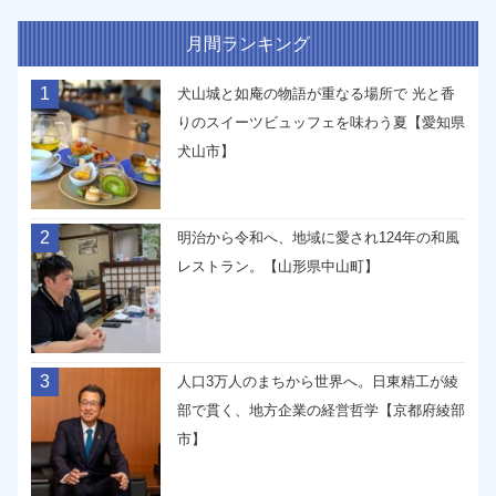
月間ランキング
1
犬山城と如庵の物語が重なる場所で 光と香
りのスイーツビュッフェを味わう夏【愛知県
犬山市】
2
明治から令和へ、地域に愛され124年の和風
レストラン。【山形県中山町】
3
人口3万人のまちから世界へ。日東精工が綾
部で貫く、地方企業の経営哲学【京都府綾部
市】