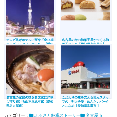
テレビ塔がホテルに変身「全15室
名古屋の街の和菓子屋がつくる和
のラグジュアリーホテル」【愛知
菓子の未来【愛知県名古屋市】
県名古屋市】
名古屋の家庭の味を食文化に昇華
こだわりの味を支える地元スタッ
し守り続ける山本屋総本家【愛知
フの「明太子愛」めんたいパーク
県名古屋市】
とこなめ【愛知県常滑市 】
カテゴリー：
ふるさと納税ストーリー
名古屋市