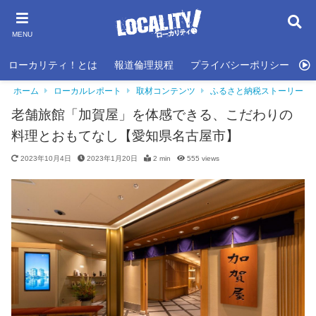
MENU
ローカリティ！とは
報道倫理規程
プライバシーポリシー
利
ホーム
ローカルレポート
取材コンテンツ
ふるさと納税ストーリー
老舗旅館「加賀屋」を体感できる、こだわりの
料理とおもてなし【愛知県名古屋市】
2023年10月4日
2023年1月20日
2 min
555
views