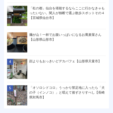
「杜の都」仙台を堪能するならここに行かなきゃも
ったいない。閑人が独断で選ぶ散歩スポットその４
【宮城県仙台市】
麺が山！一杯でお腹いっぱいになるお蕎麦屋さん
【山形県山形市】
顔よりもおっきいどデカパフェ【山形県天童市】
「オソロシドコロ」うっかり禁足地に入ったら「犬
の子（インノコ）」と唱えて後ずさりすべし【長崎
県対馬市】