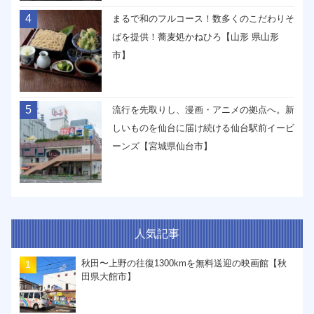
4
まるで和のフルコース！数多くのこだわりそ
ばを提供！蕎麦処かねひろ【山形 県山形
市】
5
流行を先取りし、漫画・アニメの拠点へ。新
しいものを仙台に届け続ける仙台駅前イービ
ーンズ【宮城県仙台市】
人気記事
秋田〜上野の往復1300kmを無料送迎の映画館【秋
田県大館市】