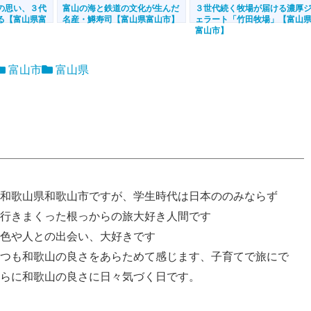
の思い、３代
富山の海と鉄道の文化が生んだ
３世代続く牧場が届ける濃厚
る【富山県富
名産・鱒寿司【富山県富山市】
ェラート「竹田牧場」【富山
富山市】
富山市
富山県
和歌山県和歌山市ですが、学生時代は日本ののみならず
行きまくった根っからの旅大好き人間です
色や人との出会い、大好きです
つも和歌山の良さをあらためて感じます、子育てで旅にで
らに和歌山の良さに日々気づく日です。