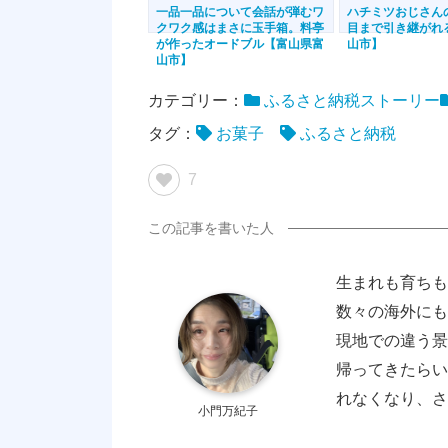
一品一品について会話が弾むワ
ハチミツおじさん
クワク感はまさに玉手箱。料亭
目まで引き継がれ
が作ったオードブル【富山県富
山市】
山市】
カテゴリー：
ふるさと納税ストーリー
タグ：
お菓子
ふるさと納税
7
生まれも育ちも
数々の海外にも
現地での違う景
帰ってきたらい
れなくなり、さ
小門万紀子