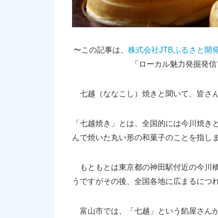
〜この記事は、
株式会社JTBふるさと開
「ローカル魅力発掘発信
七越（ななこし）焼きと聞いて、皆さん
「七越焼き」とは、全国的には今川焼き
んで焼いた丸い形の和菓子のことを指し
もともとは東京都の神田駅付近の今川橋
うですがその後、全国各地に広まるにつ
富山市では、「七越」という餡屋さんが