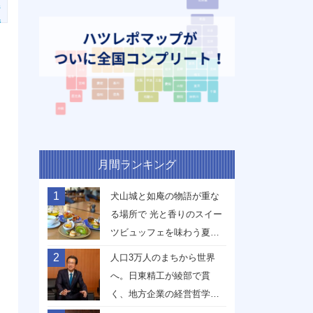
ジ
県
月間ランキング
1
犬山城と如庵の物語が重な
る場所で 光と香りのスイー
ツビュッフェを味わう夏
【愛知県犬山市】
2
人口3万人のまちから世界
へ。日東精工が綾部で貫
く、地方企業の経営哲学
【京都府綾部市】