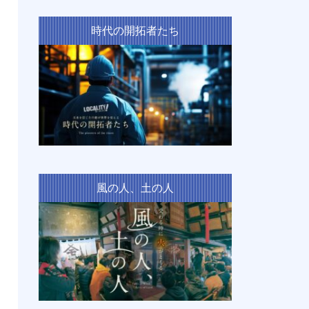
時代の開拓者たち
風の人、土の人