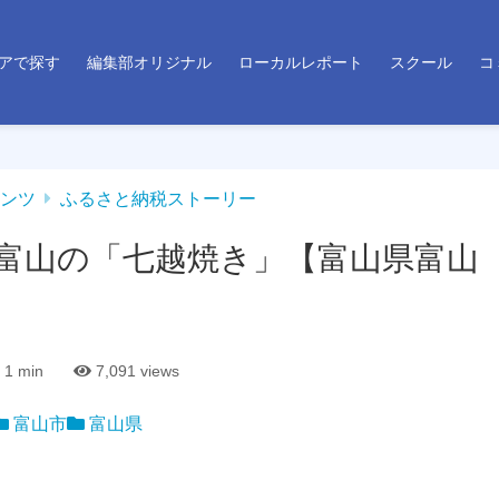
アで探す
編集部オリジナル
ローカルレポート
スクール
コ
ンツ
ふるさと納税ストーリー
富山の「七越焼き」【富山県富山
1 min
7,091
views
富山市
富山県