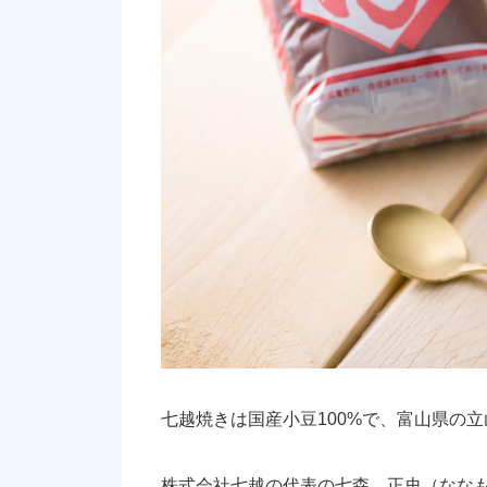
七越焼きは国産小豆100%で、富山県の
株式会社七越の代表の七森 正史（なな