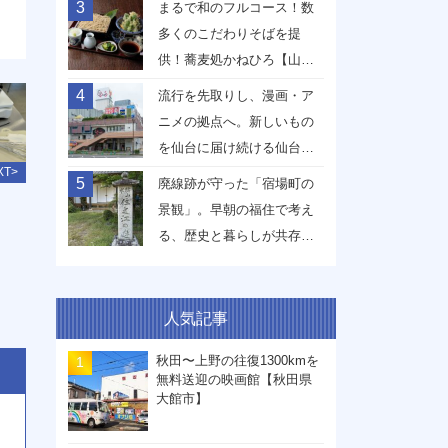
3
まるで和のフルコース！数
多くのこだわりそばを提
供！蕎麦処かねひろ【山形
県山形市】
4
流行を先取りし、漫画・ア
ニメの拠点へ。新しいもの
を仙台に届け続ける仙台駅
XT>
前イービーンズ【宮城県仙
5
廃線跡が守った「宿場町の
台市】
景観」。早朝の福住で考え
る、歴史と暮らしが共存す
る未来【兵庫県丹波篠山
市】
人気記事
秋田〜上野の往復1300kmを
無料送迎の映画館【秋田県
大館市】