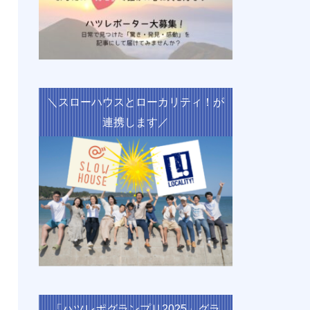
＼スローハウスとローカリティ！が
連携します／
「ハツレポグランプリ2025」グラ