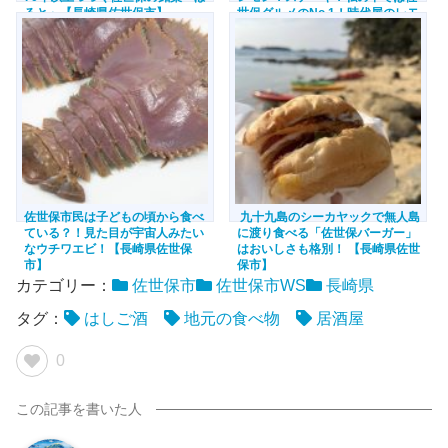
ると」【長崎県佐世保市】
世保グルメのNo.1！時代屋のレモ
ンステーキ！【長崎県佐世保市】
佐世保市民は子どもの頃から食べ
九十九島のシーカヤックで無人島
ている？！見た目が宇宙人みたい
に渡り食べる「佐世保バーガー」
なウチワエビ！【長崎県佐世保
はおいしさも格別！ 【長崎県佐世
市】
保市】
カテゴリー：
佐世保市
佐世保市WS
長崎県
タグ：
はしご酒
地元の食べ物
居酒屋
0