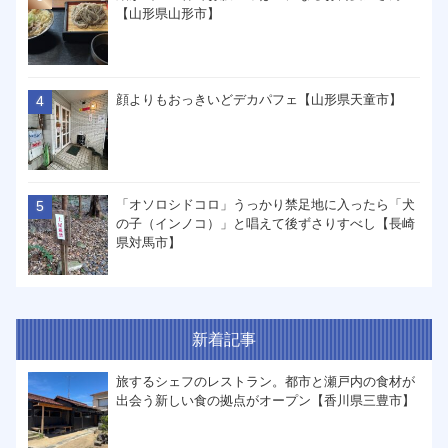
【山形県山形市】
顔よりもおっきいどデカパフェ【山形県天童市】
「オソロシドコロ」うっかり禁足地に入ったら「犬
の子（インノコ）」と唱えて後ずさりすべし【長崎
県対馬市】
新着記事
旅するシェフのレストラン。都市と瀬戸内の食材が
出会う新しい食の拠点がオープン【香川県三豊市】