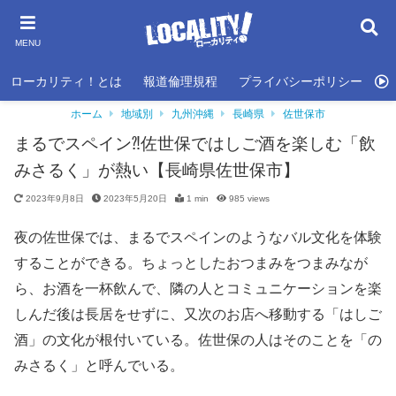
MENU
ローカリティ！とは
報道倫理規程
プライバシーポリシー
利
ホーム
地域別
九州沖縄
長崎県
佐世保市
まるでスペイン⁈佐世保ではしご酒を楽しむ「飲
みさるく」が熱い【長崎県佐世保市】
2023年9月8日
2023年5月20日
1 min
985
views
夜の佐世保では、まるでスペインのようなバル文化を体験
することができる。ちょっとしたおつまみをつまみなが
ら、お酒を一杯飲んで、隣の人とコミュニケーションを楽
しんだ後は長居をせずに、又次のお店へ移動する「はしご
酒」の文化が根付いている。佐世保の人はそのことを「の
みさるく」と呼んでいる。