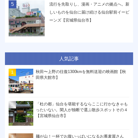
5
流行を先取りし、漫画・アニメの拠点へ。新
しいものを仙台に届け続ける仙台駅前イービ
ーンズ【宮城県仙台市】
人気記事
秋田〜上野の往復1300kmを無料送迎の映画館【秋
田県大館市】
「杜の都」仙台を堪能するならここに行かなきゃも
ったいない。閑人が独断で選ぶ散歩スポットその４
【宮城県仙台市】
麺が山！一杯でお腹いっぱいになるお蕎麦屋さん