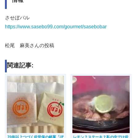
させぼバル
https://www.sasebo99.com/gourmet/sasebobar
松尾 麻美さんの投稿
関連記事:
70年以上つづく佐世保の銘菓「ぽ
レモン？ステーキ？私の中では佐