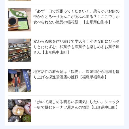
「必ず一口で頬張ってください！」柔らかいお餅の
中からとろ〜りあんこがあふれ出る？！ここでしか
食べられない絶品の稲花餅！【山形県山形市】
変わらぬ味を作り続けて早50年！小さな町にひっそ
りとたたずむ、和菓子も洋菓子も楽しめるお菓子屋
さん【山形県中山町】
地方活性の着火剤は「観光」。温泉街から地域を盛
り上げる採進堂酒店の挑戦【福島県福島市】
「歩いて楽しめる明るい雰囲気にしたい」シャッタ
ー街で挑むドーナツ屋さんの物語【山形県中山町】