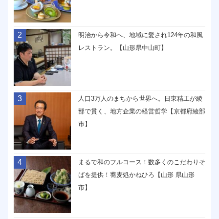
2
明治から令和へ、地域に愛され124年の和風
レストラン。【山形県中山町】
3
人口3万人のまちから世界へ。日東精工が綾
部で貫く、地方企業の経営哲学【京都府綾部
市】
4
まるで和のフルコース！数多くのこだわりそ
ばを提供！蕎麦処かねひろ【山形 県山形
市】