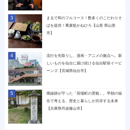
3
まるで和のフルコース！数多くのこだわりそ
ばを提供！蕎麦処かねひろ【山形 県山形
市】
4
流行を先取りし、漫画・アニメの拠点へ。新
しいものを仙台に届け続ける仙台駅前イービ
ーンズ【宮城県仙台市】
5
廃線跡が守った「宿場町の景観」。早朝の福
住で考える、歴史と暮らしが共存する未来
【兵庫県丹波篠山市】