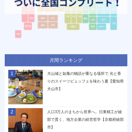
月間ランキング
1
犬山城と如庵の物語が重なる場所で 光と香
りのスイーツビュッフェを味わう夏【愛知県
犬山市】
2
人口3万人のまちから世界へ。日東精工が綾
部で貫く、地方企業の経営哲学【京都府綾部
市】