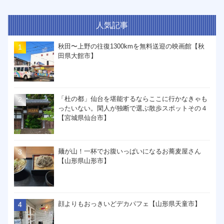
人気記事
秋田〜上野の往復1300kmを無料送迎の映画館【秋
田県大館市】
「杜の都」仙台を堪能するならここに行かなきゃも
ったいない。閑人が独断で選ぶ散歩スポットその４
【宮城県仙台市】
麺が山！一杯でお腹いっぱいになるお蕎麦屋さん
【山形県山形市】
顔よりもおっきいどデカパフェ【山形県天童市】