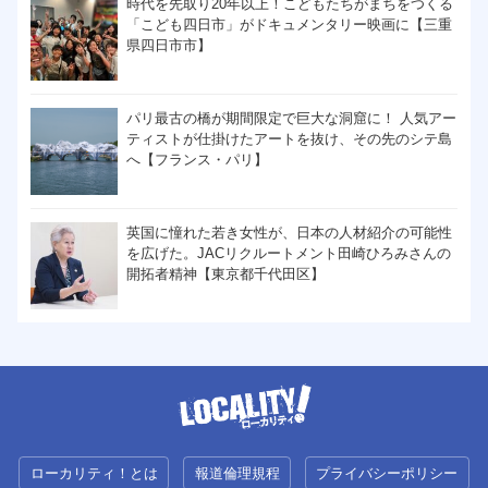
時代を先取り20年以上！こどもたちがまちをつくる
「こども四日市」がドキュメンタリー映画に【三重
県四日市市】
パリ最古の橋が期間限定で巨大な洞窟に！ 人気アー
ティストが仕掛けたアートを抜け、その先のシテ島
へ【フランス・パリ】
英国に憧れた若き女性が、日本の人材紹介の可能性
を広げた。JACリクルートメント田崎ひろみさんの
開拓者精神【東京都千代田区】
ローカリティ！とは
報道倫理規程
プライバシーポリシー