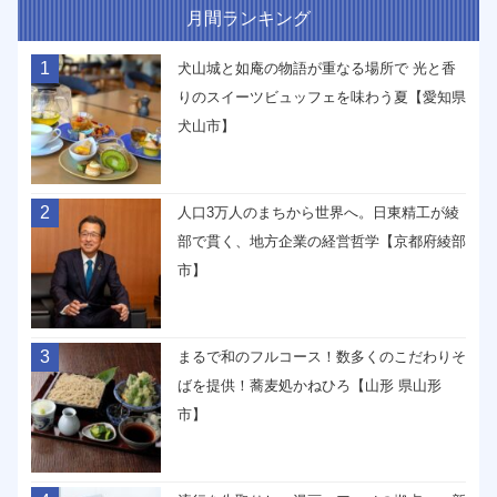
月間ランキング
1
犬山城と如庵の物語が重なる場所で 光と香
りのスイーツビュッフェを味わう夏【愛知県
犬山市】
2
人口3万人のまちから世界へ。日東精工が綾
部で貫く、地方企業の経営哲学【京都府綾部
市】
3
まるで和のフルコース！数多くのこだわりそ
ばを提供！蕎麦処かねひろ【山形 県山形
市】