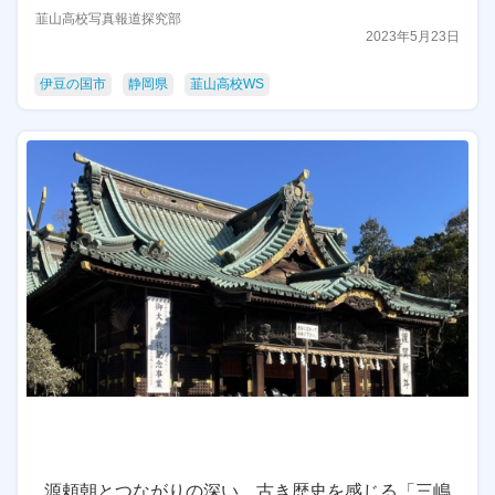
韮山高校写真報道探究部
2023年5月23日
伊豆の国市
静岡県
韮山高校WS
源頼朝とつながりの深い、古き歴史を感じる「三嶋