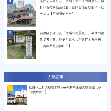
4
流行を先取りし、漫画・アニメの拠点へ。新
しいものを仙台に届け続ける仙台駅前イービ
ーンズ【宮城県仙台市】
5
廃線跡が守った「宿場町の景観」。早朝の福
住で考える、歴史と暮らしが共存する未来
【兵庫県丹波篠山市】
人気記事
秋田〜上野の往復1300kmを無料送迎の映画館【秋
田県大館市】