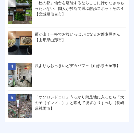
「杜の都」仙台を堪能するならここに行かなきゃも
ったいない。閑人が独断で選ぶ散歩スポットその４
【宮城県仙台市】
麺が山！一杯でお腹いっぱいになるお蕎麦屋さん
【山形県山形市】
顔よりもおっきいどデカパフェ【山形県天童市】
「オソロシドコロ」うっかり禁足地に入ったら「犬
の子（インノコ）」と唱えて後ずさりすべし【長崎
県対馬市】