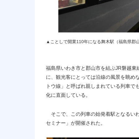
▲ことしで開業110年になる舞木駅（福島県
福島県いわき市と郡山市を結ぶJR磐越東
に、観光客にとっては沿線の風景を眺め
トウ線」と呼ばれ親しまれている列車で
化に直面している。
そこで、この列車の始発着駅となるいわ
セミナー」が開催された。