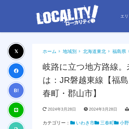
エリ
ホーム
地域別
北海道東北
福島県
岐路に立つ地方路線。
は：JR磐越東線【福
B!
春町・郡山市】
2024年3月28日
2024年3月28日
カテゴリー：
いわき市
三春町
小野