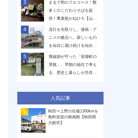
3
まるで和のフルコース！数
多くのこだわりそばを提
供！蕎麦処かねひろ【山形
県山形市】
4
流行を先取りし、漫画・ア
ニメの拠点へ。新しいもの
を仙台に届け続ける仙台駅
前イービーンズ【宮城県仙
5
廃線跡が守った「宿場町の
台市】
景観」。早朝の福住で考え
る、歴史と暮らしが共存す
る未来【兵庫県丹波篠山
市】
人気記事
秋田〜上野の往復1300kmを
無料送迎の映画館【秋田県
大館市】