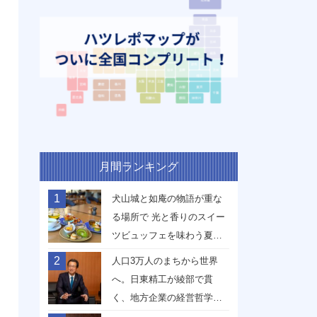
月間ランキング
1
犬山城と如庵の物語が重な
る場所で 光と香りのスイー
ツビュッフェを味わう夏
【愛知県犬山市】
2
人口3万人のまちから世界
へ。日東精工が綾部で貫
く、地方企業の経営哲学
【京都府綾部市】