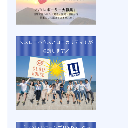
＼スローハウスとローカリティ！が
連携します／
「ハツレポグランプリ2025」グラ