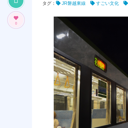
タグ：
JR磐越東線
すごい文化
0