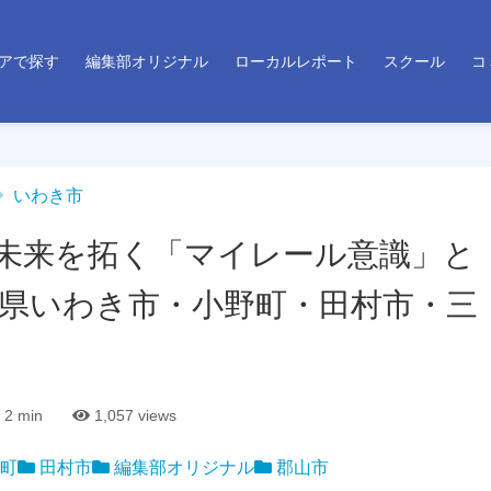
アで探す
編集部オリジナル
ローカルレポート
スクール
コ
いわき市
未来を拓く「マイレール意識」と
島県いわき市・小野町・田村市・三
2 min
1,057
views
町
田村市
編集部オリジナル
郡山市