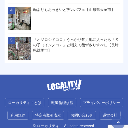
顔よりもおっきいどデカパフェ【山形県天童市】
「オソロシドコロ」うっかり禁足地に入ったら「犬
の子（インノコ）」と唱えて後ずさりすべし【長崎
県対馬市】
ローカリティ！とは
報道倫理規程
プライバシーポリシー
利用規約
特定商取引表示
お問い合わせ
運営会社
© ローカリティ！ All rights reserved.