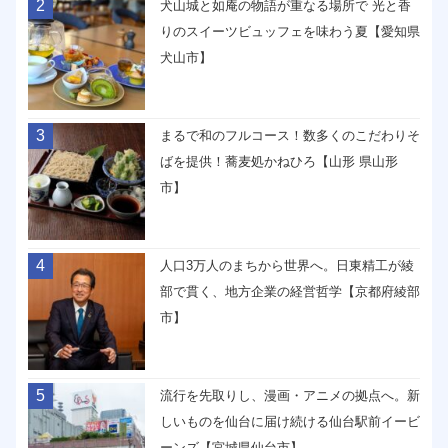
2
犬山城と如庵の物語が重なる場所で 光と香
りのスイーツビュッフェを味わう夏【愛知県
犬山市】
3
まるで和のフルコース！数多くのこだわりそ
ばを提供！蕎麦処かねひろ【山形 県山形
市】
4
人口3万人のまちから世界へ。日東精工が綾
部で貫く、地方企業の経営哲学【京都府綾部
市】
5
流行を先取りし、漫画・アニメの拠点へ。新
しいものを仙台に届け続ける仙台駅前イービ
ーンズ【宮城県仙台市】