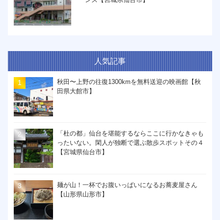
人気記事
秋田〜上野の往復1300kmを無料送迎の映画館【秋
田県大館市】
「杜の都」仙台を堪能するならここに行かなきゃも
ったいない。閑人が独断で選ぶ散歩スポットその４
【宮城県仙台市】
麺が山！一杯でお腹いっぱいになるお蕎麦屋さん
【山形県山形市】