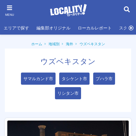
MENU
エリアで探す
編集部オリジナル
ローカルレポート
スクール
ホーム
地域別
海外
ウズベキスタン
ウズベキスタン
サマルカンド市
タシケント市
ブハラ市
リシタン市