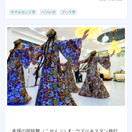
サマルカンド市
ハツレポ
ブハラ市
本場の胡旋舞（こせんぶ）💃：ウズベキスタン旅行