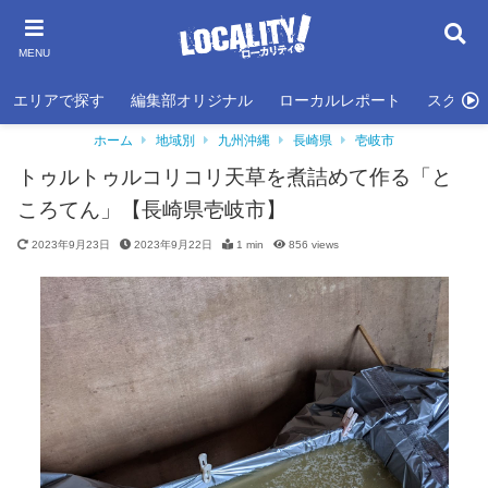
MENU
エリアで探す
編集部オリジナル
ローカルレポート
スクール
ホーム
地域別
九州沖縄
長崎県
壱岐市
トゥルトゥルコリコリ天草を煮詰めて作る「と
ころてん」【長崎県壱岐市】
2023年9月23日
2023年9月22日
1 min
856
views