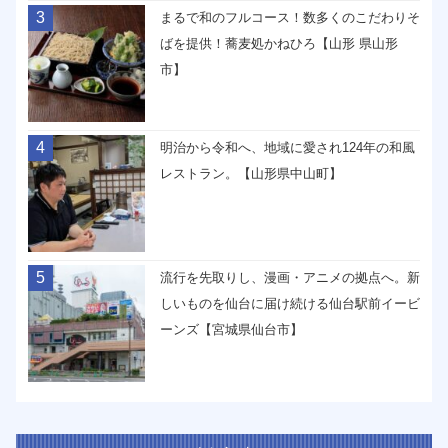
3
まるで和のフルコース！数多くのこだわりそ
ばを提供！蕎麦処かねひろ【山形 県山形
市】
4
明治から令和へ、地域に愛され124年の和風
レストラン。【山形県中山町】
5
流行を先取りし、漫画・アニメの拠点へ。新
しいものを仙台に届け続ける仙台駅前イービ
ーンズ【宮城県仙台市】