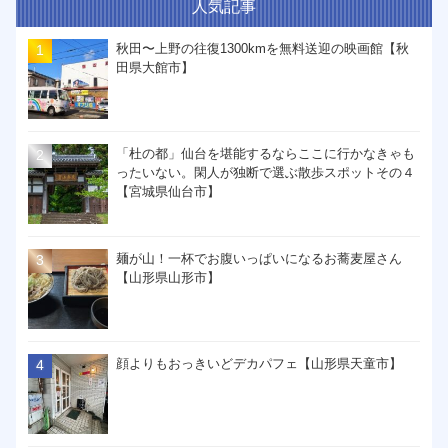
人気記事
秋田〜上野の往復1300kmを無料送迎の映画館【秋
田県大館市】
「杜の都」仙台を堪能するならここに行かなきゃも
ったいない。閑人が独断で選ぶ散歩スポットその４
【宮城県仙台市】
麺が山！一杯でお腹いっぱいになるお蕎麦屋さん
【山形県山形市】
顔よりもおっきいどデカパフェ【山形県天童市】