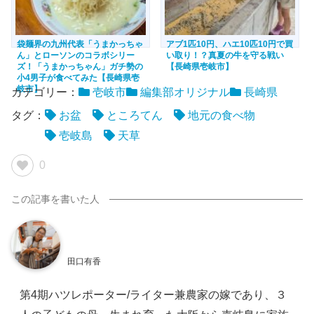
袋麺界の九州代表「うまかっちゃ
アブ1匹10円、ハエ10匹10円で買
ん」とローソンのコラボシリー
い取り！？真夏の牛を守る戦い
ズ！「うまかっちゃん」ガチ勢の
【長崎県壱岐市】
小4男子が食べてみた【長崎県壱
岐市】
カテゴリー：
壱岐市
編集部オリジナル
長崎県
タグ：
お盆
ところてん
地元の食べ物
壱岐島
天草
0
田口有香
第4期ハツレポーター/ライター兼農家の嫁であり、３