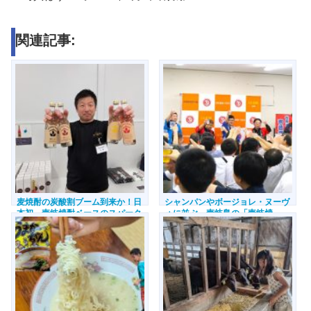
関連記事:
麦焼酎の炭酸割ブーム到来か！日
シャンパンやボージョレ・ヌーヴ
本初、壱岐焼酎ベースのスパーク
ォに並ぶ、壱岐島の「壱岐焼
リングカクテル「イキノクラフ
酎」。7月1日「壱岐焼酎の日」乾
ト」誕生。【長崎県壱岐市】
杯イベントに潜入取材！【長崎県
壱岐市】