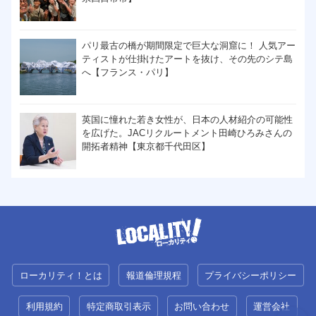
パリ最古の橋が期間限定で巨大な洞窟に！ 人気アー
ティストが仕掛けたアートを抜け、その先のシテ島
へ【フランス・パリ】
英国に憧れた若き女性が、日本の人材紹介の可能性
を広げた。JACリクルートメント田崎ひろみさんの
開拓者精神【東京都千代田区】
ローカリティ！とは
報道倫理規程
プライバシーポリシー
利用規約
特定商取引表示
お問い合わせ
運営会社