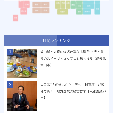
月間ランキング
1
犬山城と如庵の物語が重なる場所で 光と香
りのスイーツビュッフェを味わう夏【愛知県
犬山市】
2
人口3万人のまちから世界へ。日東精工が綾
部で貫く、地方企業の経営哲学【京都府綾部
市】