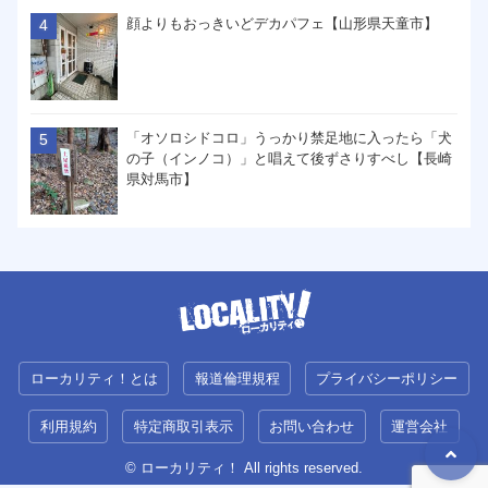
顔よりもおっきいどデカパフェ【山形県天童市】
「オソロシドコロ」うっかり禁足地に入ったら「犬
の子（インノコ）」と唱えて後ずさりすべし【長崎
県対馬市】
ローカリティ！とは
報道倫理規程
プライバシーポリシー
利用規約
特定商取引表示
お問い合わせ
運営会社
© ローカリティ！ All rights reserved.