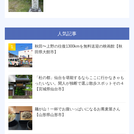
人気記事
秋田〜上野の往復1300kmを無料送迎の映画館【秋
田県大館市】
「杜の都」仙台を堪能するならここに行かなきゃも
ったいない。閑人が独断で選ぶ散歩スポットその４
【宮城県仙台市】
麺が山！一杯でお腹いっぱいになるお蕎麦屋さん
【山形県山形市】