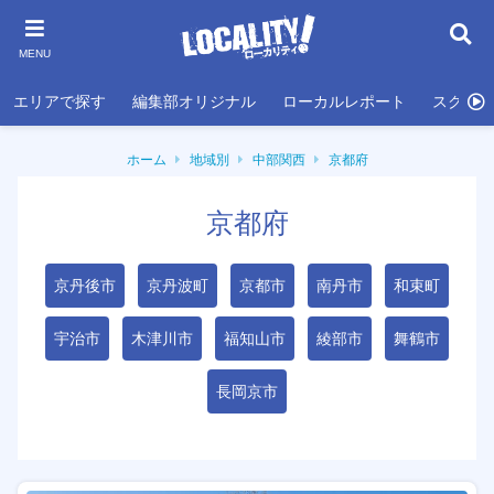
MENU
エリアで探す
編集部オリジナル
ローカルレポート
スクール
ホーム
地域別
中部関西
京都府
京都府
京丹後市
京丹波町
京都市
南丹市
和束町
宇治市
木津川市
福知山市
綾部市
舞鶴市
長岡京市