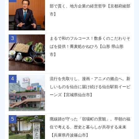
部で貫く、地方企業の経営哲学【京都府綾部
市】
3
まるで和のフルコース！数多くのこだわりそ
ばを提供！蕎麦処かねひろ【山形 県山形
市】
4
流行を先取りし、漫画・アニメの拠点へ。新
しいものを仙台に届け続ける仙台駅前イービ
ーンズ【宮城県仙台市】
5
廃線跡が守った「宿場町の景観」。早朝の福
住で考える、歴史と暮らしが共存する未来
【兵庫県丹波篠山市】