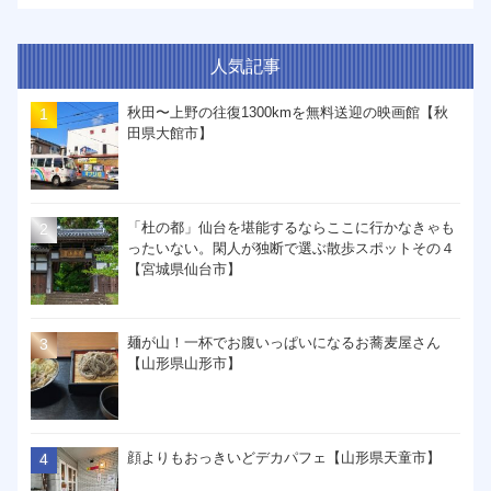
人気記事
秋田〜上野の往復1300kmを無料送迎の映画館【秋
田県大館市】
「杜の都」仙台を堪能するならここに行かなきゃも
ったいない。閑人が独断で選ぶ散歩スポットその４
【宮城県仙台市】
麺が山！一杯でお腹いっぱいになるお蕎麦屋さん
【山形県山形市】
顔よりもおっきいどデカパフェ【山形県天童市】