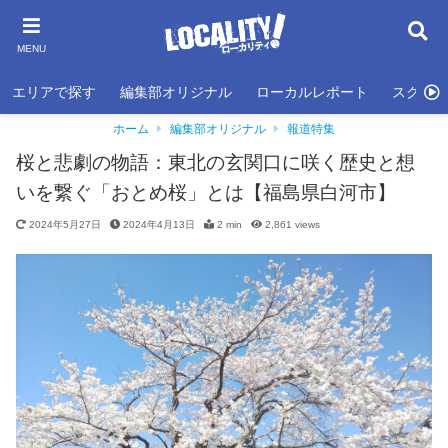
MENU
エリアで探す
編集部オリジナル
ローカルレポート
スクール
ホーム
編集部オリジナル
報道特集
桜と悲劇の物語：東北の玄関口に咲く歴史と想
いを繋ぐ「おとめ桜」とは【福島県白河市】
2024年5月27日
2024年4月13日
2 min
2,861
views