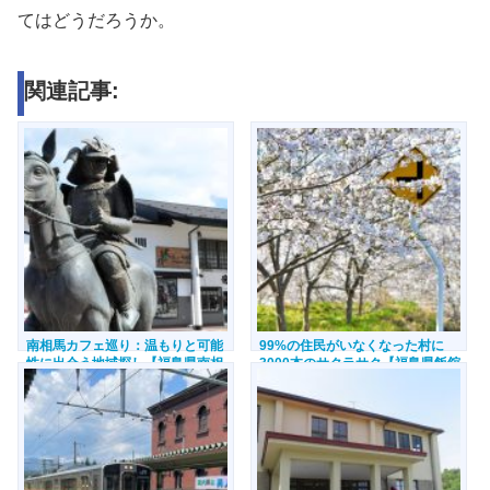
てはどうだろうか。
関連記事:
南相馬カフェ巡り：温もりと可能
99%の住民がいなくなった村に
性に出会う地域探し【福島県南相
3000本のサクラサク【福島県飯舘
馬市】
村】