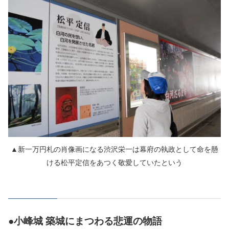
▲新一万円札の肖像画になる渋沢栄一は幕府の執政として命を懸
ける松平定信をあつく敬愛していたという
●小峰城 築城にまつわる悲運の物語