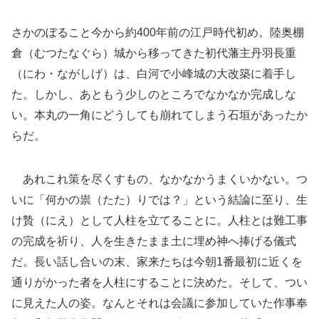
さかのぼること今から約400年前の江戸時代初め。陸奥棚
倉（むつたなぐら）城から移ってきた初代藩主丹羽長重
（にわ・ながしげ）は、白河で小峰城の大改築に着手し
た。しかし、あともう少しのところでなかなか完成しな
い。本丸の一角にどうしても崩れてしまう石垣があったか
らだ。
あれこれ策を尽くすもの、なかなかうまくいかない。つ
いに「何かの祟（たた）りでは？」という結論に至り、生
け贄（にえ）として人柱を立てることに。人柱とは難工事
の完成を祈り、人を生きたまま土に埋め神へ捧げる儀式
だ。長い話し合いの末、家来たちは今朝1番最初に近くを
通りがかった者を人柱にすることに決めた。そして、つい
に見えた人の姿。なんとそれは会議に参加していた作事奉