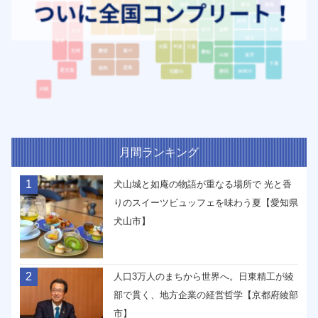
月間ランキング
1
犬山城と如庵の物語が重なる場所で 光と香
りのスイーツビュッフェを味わう夏【愛知県
犬山市】
2
人口3万人のまちから世界へ。日東精工が綾
部で貫く、地方企業の経営哲学【京都府綾部
市】