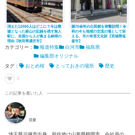
消えた12000人はどこに？今は廃
築70余年の公民館を突撃訪問！令
墟となった銀山の記録を残す無人
和の今も地域の交流の場として栄
駅に、全国から人が集まる納得の
える、市の有形文化財【宮城県塩
理由【秋田県湯沢市】
釜市】
カテゴリー：
報道特集
白河市
福島県
編集部オリジナル
タグ：
おとめ桜
とっておきの場所
歴史
0
昆愛
埼玉県川越市出身。前住地は山形県鶴岡市。会社員の