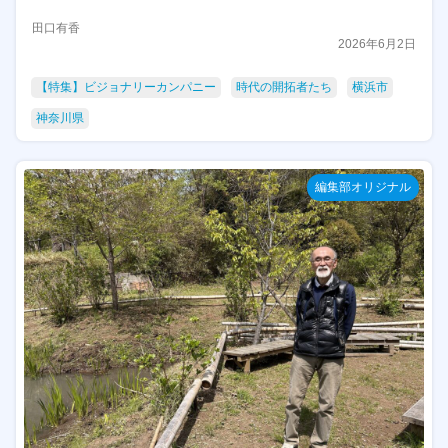
田口有香
2026年6月2日
【特集】ビジョナリーカンパニー
時代の開拓者たち
横浜市
神奈川県
編集部オリジナル