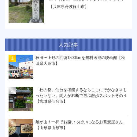
【兵庫県丹波篠山市】
人気記事
秋田〜上野の往復1300kmを無料送迎の映画館【秋
田県大館市】
「杜の都」仙台を堪能するならここに行かなきゃも
ったいない。閑人が独断で選ぶ散歩スポットその４
【宮城県仙台市】
麺が山！一杯でお腹いっぱいになるお蕎麦屋さん
【山形県山形市】