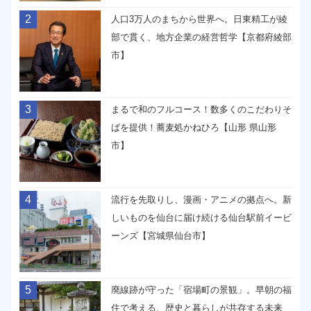
2
人口3万人のまちから世界へ。日東精工が綾
部で貫く、地方企業の経営哲学【京都府綾部
市】
3
まるで和のフルコース！数多くのこだわりそ
ばを提供！蕎麦処かねひろ【山形 県山形
市】
4
流行を先取りし、漫画・アニメの拠点へ。新
しいものを仙台に届け続ける仙台駅前イービ
ーンズ【宮城県仙台市】
5
廃線跡が守った「宿場町の景観」。早朝の福
住で考える、歴史と暮らしが共存する未来