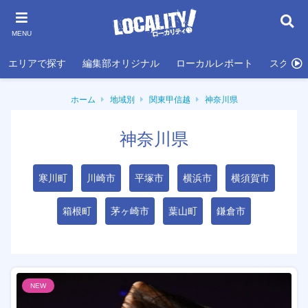
MENU
エリアで探す
編集部オリジナル
ローカルレポート
スクール
ホーム
地域別
関東甲信越
神奈川県
神奈川県
寒川町
川崎市
平塚市
横浜市
横須賀市
箱根町
茅ヶ崎市
葉山町
鎌倉市
NEW