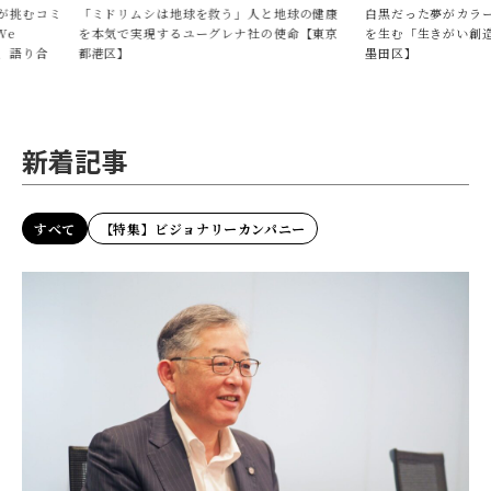
人と地球の健康
白黒だった夢がカラーになった。人生に彩り
「まじめ（Ser
社の使命【東京
を生む「生きがい創造企業」の挑戦【東京都
約を最大の価値
墨田区】
【岐阜県大垣市
新着記事
すべて
【特集】ビジョナリーカンパニー