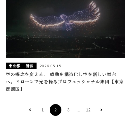
2026.05.15
東京都
港区
空の概念を変える。 感動を構造化し空を新しい舞台
へ。ドローンで光を操るプロフェッショナル集団【東京
都港区】
1
2
3
…
12