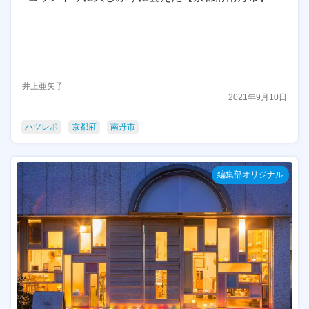
井上亜矢子
2021年9月10日
ハツレポ
京都府
南丹市
編集部オリジナル