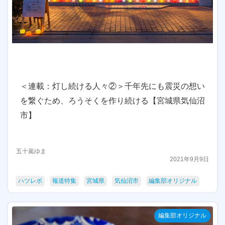
＜連載：灯し続ける人々②＞千年先にも震災の想い
を繋ぐため、ろうそくを作り続ける【宮城県気仙沼
市】
五十嵐ゆま
2021年9月9日
ハツレポ
報道特集
宮城県
気仙沼市
編集部オリジナル
編集部オリジナル