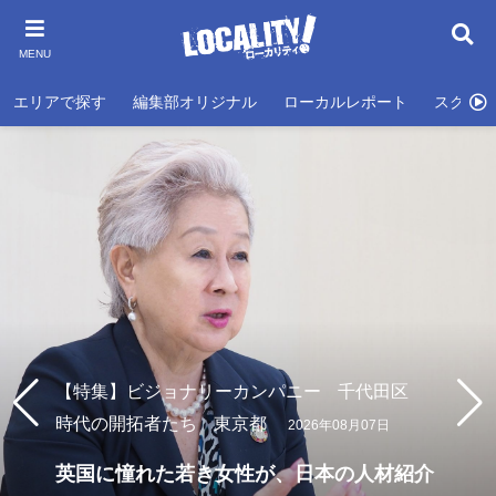
MENU
エリアで探す
編集部オリジナル
ローカルレポート
スクール
【特集】ビジョナリーカンパニー
千代田区
時代の開拓者たち
東京都
2026年08月07日
英国に憧れた若き女性が、日本の人材紹介